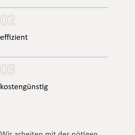
02
effizient
03
kostengünstig
Wir arbeiten mit der nötigen